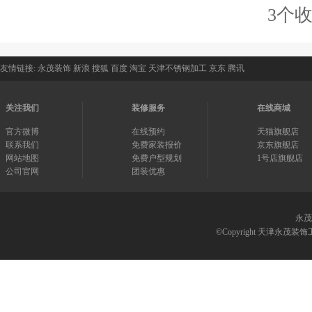
3个
友情链接:
永茂装饰
新浪
搜狐
百度
淘宝
天津不锈钢加工
京东
腾讯
关注我们
装修服务
在线商城
官方微博
在线预约
天猫旗舰店
联系我们
免费家装报价
京东旗舰店
网站地图
免费户型规划
1号店旗舰店
公司官网
团装优惠
永茂
©Copyright 天津永茂