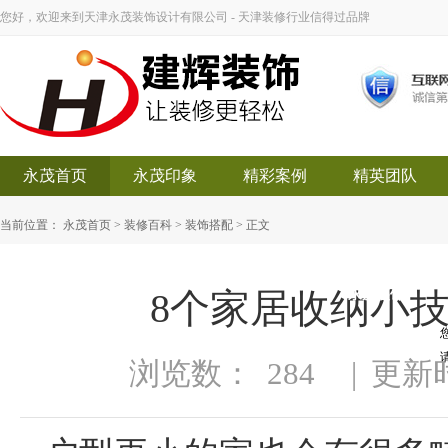
您好，欢迎来到天津永茂装饰设计有限公司 - 天津装修行业信得过品牌
永茂首页
永茂印象
精彩案例
精英团队
当前位置：
永茂首页
>
装修百科
>
装饰搭配
> 正文
8个家居收纳小技
永茂装饰
浏览数：
284
|
更新时间