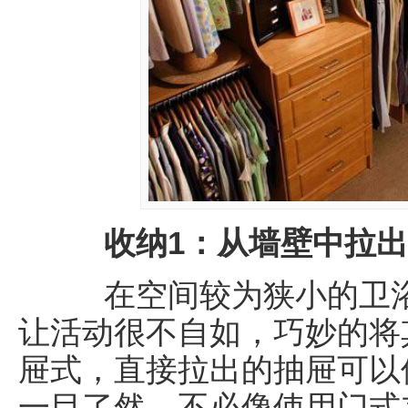
收纳1：从墙壁中拉出
在空间较为狭小的卫浴
让活动很不自如，巧妙的将
屉式，直接拉出的抽屉可以
一目了然，不必像使用门式