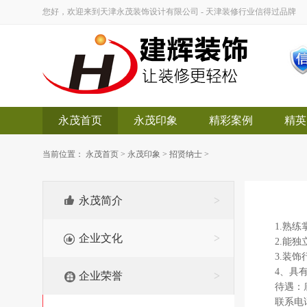
您好，欢迎来到天津永茂装饰设计有限公司 - 天津装修行业信得过品牌
永茂首页
永茂印象
精彩案例
精英
当前位置：
永茂首页
>
永茂印象
>
招贤纳士
>
永茂简介
>
1.熟练
企业文化
>
2.能
3.装
4、具
企业荣誉
>
待遇：
联系电话：