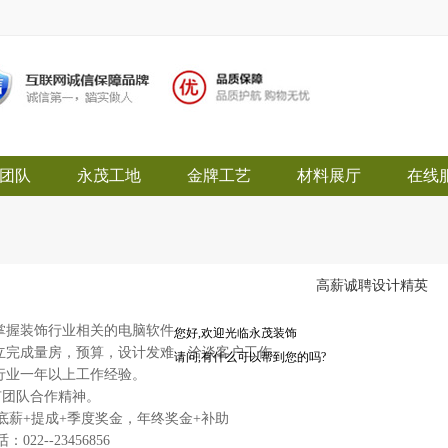
团队
永茂工地
金牌工艺
材料展厅
在线
高薪诚聘设计精英
永茂装饰
掌握装饰行业相关的电脑软件。
您好,欢迎光临永茂装饰
独立完成量房，预算，设计发难，洽谈客户工作。
请问,有什么可以帮到您的吗?
饰行业一年以上工作经验。
有团队合作精神。
底薪+提成+季度奖金，年终奖金+补助
022--23456856