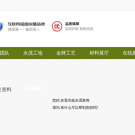
团队
永茂工地
金牌工艺
材料展厅
在线
永茂装饰
取资料
您好,欢迎光临永茂装饰
请问,有什么可以帮到您的吗?