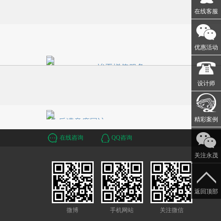
海市装
工合同，确定开工日期。
在线客服
计合
，并陪您
优惠活动
竣工增值服务
STEP4
设计师
，灯饰及
项目竣工验收完成，为提高客户装修体
装修效
验及后期配饰升级，安居无忧。公司配
备《新居用户手册》、《售后保修卡》
精彩案例
和隐蔽工程光盘全套新居入住资料。
饰后满意度回访
为客户提
统帅装饰客服人员，在竣工后会对客户
在线咨询
QQ咨询
下水管疏
进行满意度回访，回访结果将直接与员
关注永茂
污，弱电
工绩效关联，并及时梳理客户的意见与
建议，督促落实改进措施，提高公司的
服务水平。
返回顶部
微博
手机网站
关注微信