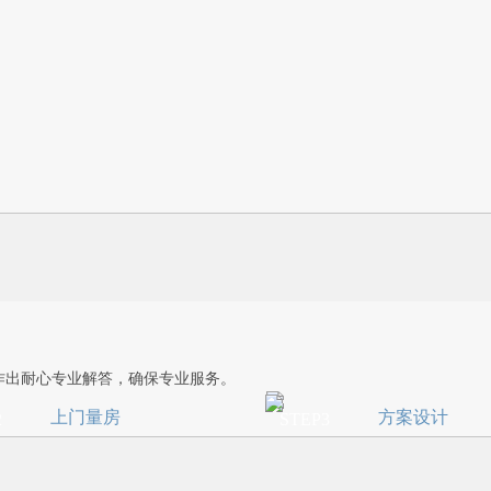
作出耐心专业解答，确保专业服务。
上门量房
方案设计
2
STEP3
意选择我们提供进一步服务，双
量房后，设计师会根据您的需
订一份《委托设计协议书》。
案，并邀请您沟通初步设计，