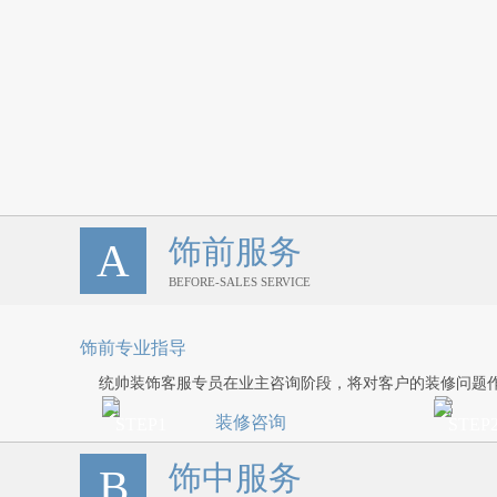
饰前服务
A
BEFORE-SALES SERVICE
饰前专业指导
统帅装饰客服专员在业主咨询阶段，将对客户的装修问题
装修咨询
STEP1
STEP
饰中服务
您可选择就近统帅装饰设计中心或参加
如您愿
B
公司主办的装修咨询活动，也可以登陆
方需签