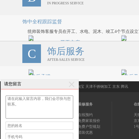
IN PROGRESS SERVICE
官网报名或拨打400官方热线，我们设
N+1
计部经理或者设计师会与您一对一进行
门，使
详细沟通，相互了解。在了解您的个性
实地勘
饰中全程跟踪监督
化需求后，为您下一步设计奠定基础。
实际需
统帅装饰客服专员在开工、水电、泥木、竣工4个节点设立
如果您想看在建工地，公司将安排专人
专车陪同讲解。
开工交底
STEP1
STEP
饰后服务
C
按合同约定日开工。项目负责人、设计
装修施
AFTER-SALES SERVICE
师及部分施工人员到场，对涉及事项和
装，每
施工人员进行详细的技术交底。并做好
会同业
施工前的准备。
节点验
售后承诺
售后及
序。
请您留言
统帅装饰郑重承诺，水电隐蔽工程质保
对于客
友情链接:
永茂装饰
新浪
搜狐
百度
淘宝
天津不锈钢加工
京东
腾讯
十年，整体工程质保两年，终身提供维
将在第
修服务。
承诺市
关注我们
装修服务
在
达。其
并预约
官方微博
在线预约
天
联系我们
免费家装报价
京
网站地图
免费户型规划
1
公司官网
团装优惠