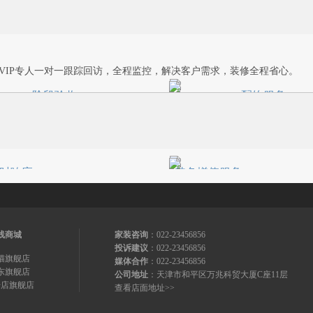
设计师团队将按约定的量房时间上
修改至您满意后，双方签订"上
用专业仪器对您的房屋尺寸进行
饰装修行业协会"统一文本的设
测，并在现场在进一步了解您的
同，进一步绘制全套施工图纸
求和进行专业的免费验房。
挑选主材，为您编制预算。
VIP专人一对一跟踪回访，全程监控，解决客户需求，装修全程省心。
阶段验收
配饰服务
2
STEP3
工工序：水电→泥木→油漆→安
设计师免费陪同客户挑选家俬
个阶段施工结束后，工程管理员
软装配饰，以确保达到理想的
主，项目负责人持专业仪器进行
果。
收，验收合格后进入下一道工
时响应
特色增值服务
户所反映的售后问题，统帅装饰
全新推出特色增值服务，涵盖
一时间作出反应，水电紧急维修
供重要设备及部件的"体检"，
区3小时内到达，郊区4小时内到
通，强电螺丝紧固，水龙头清
线商城
家装咨询
：022-23456856
他维修项目2小时内与客户联系
调试等服务。
投诉建议
：022-23456856
上门时间。
猫旗舰店
媒体合作
：022-23456856
东旗舰店
公司地址
：天津市和平区万兆科贸大厦C座11层
号店旗舰店
查看店面地址>>