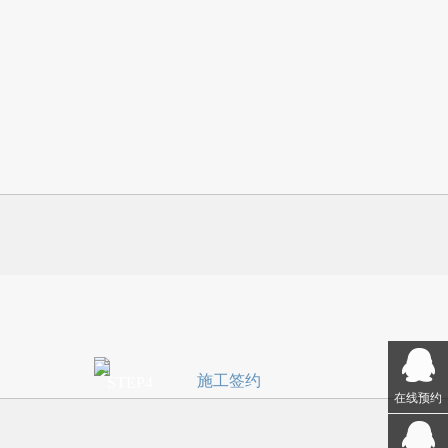
施工签约
STEP4
在线预约
求绘制方
当您确认图纸和预算后，双方签订"上
经过交流
海市装饰装修行业协会"统一文本的施