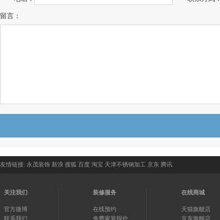
留言：
友情链接:
永茂装饰
新浪
搜狐
百度
淘宝
天津不锈钢加工
京东
腾讯
关注我们
装修服务
在线商城
官方微博
在线预约
天猫旗舰店
联系我们
免费家装报价
京东旗舰店