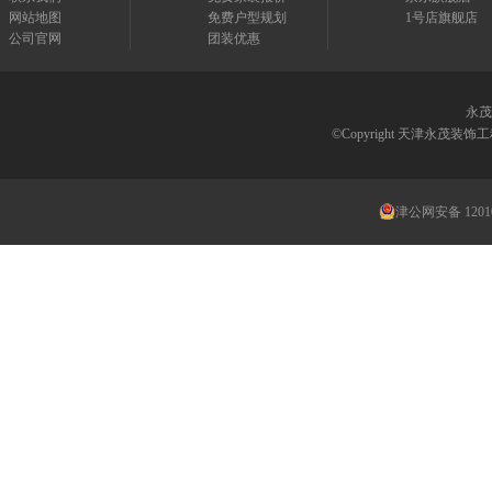
网站地图
免费户型规划
1号店旗舰店
公司官网
团装优惠
永茂
©Copyright 天津永茂
津公网安备 12010