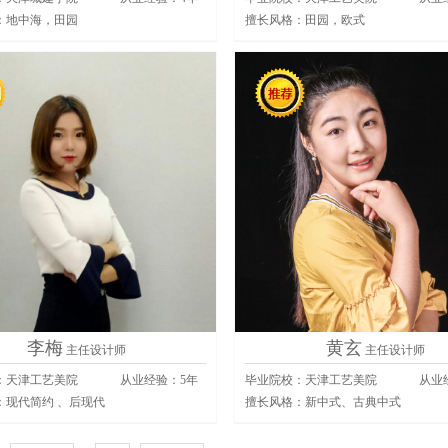
：
地中海，田园
擅长风格：
田园，欧式
李梅
黄玄
主任设计师
主任设计师
：天津工艺美院
从业经验：
5
年
毕业院校：天津工艺美院
从业
：
现代简约 、后现代
擅长风格：
新中式、古典中式