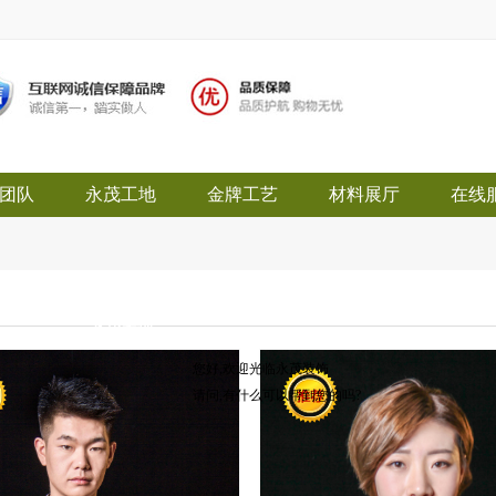
团队
永茂工地
金牌工艺
材料展厅
在线
永茂装饰
您好,欢迎光临永茂装饰
请问,有什么可以帮到您的吗?