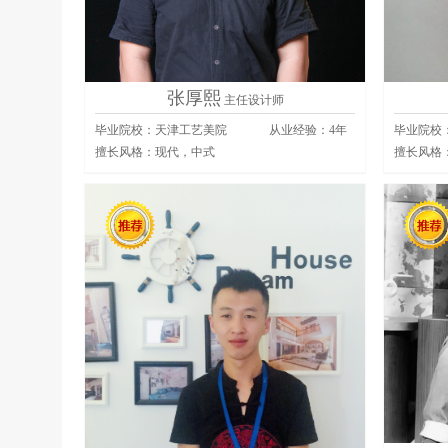
张厚熙
主任设计师
毕业院校：天津工艺美院
从业经验：
4
年
毕业院校
擅长风格：
现代，中式
擅长风格