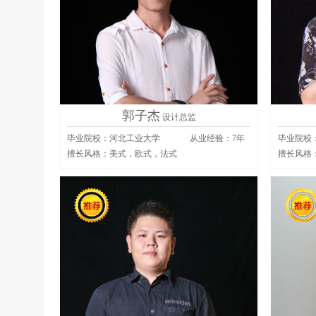
郭子杰
设计总监
毕业院校：河北工业大学
从业经验：
7
年
毕业院校
擅长风格：
美式，欧式，法式
擅长风格