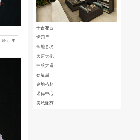
千吉花园
满园里
经验：
4
年
金地意境
天房天拖
中粮大道
春厦里
金地格林
诺德中心
美域澜苑