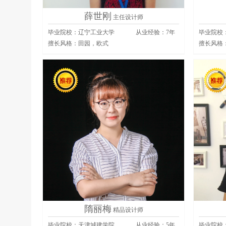
薛世刚
主任设计师
毕业院校：辽宁工业大学
从业经验：
7
年
毕业院校
擅长风格：
田园，欧式
擅长风格
隋丽梅
精品设计师
毕业院校：天津城建学院
从业经验：
5
年
毕业院校