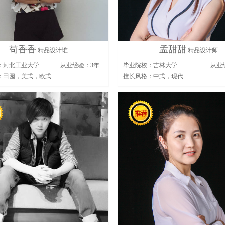
苟香香
孟甜甜
精品设计谁
精品设计师
：河北工业大学
从业经验：
3
年
毕业院校：吉林大学
从业
：
田园，美式，欧式
擅长风格：
中式，现代