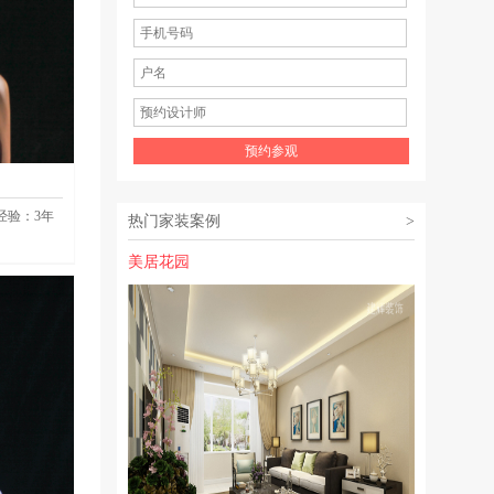
经验：
3
年
热门家装案例
>
美居花园