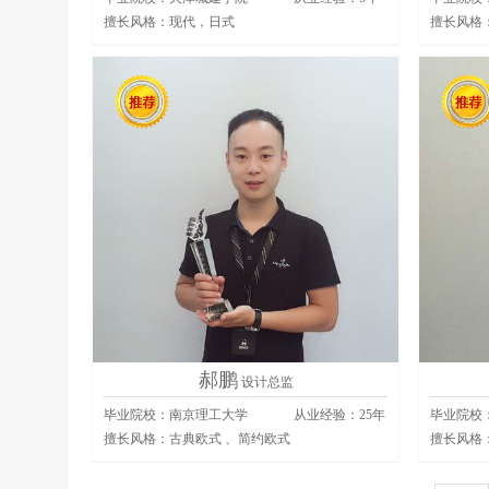
擅长风格：
现代，日式
擅长风格
郝鹏
设计总监
毕业院校：南京理工大学
从业经验：
25
年
毕业院校
擅长风格：
古典欧式 、简约欧式
擅长风格