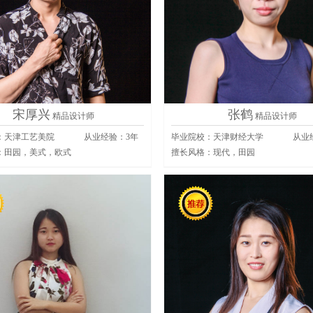
宋厚兴
张鹤
精品设计师
精品设计师
：天津工艺美院
从业经验：
3
年
毕业院校：天津财经大学
从业
：
田园，美式，欧式
擅长风格：
现代，田园