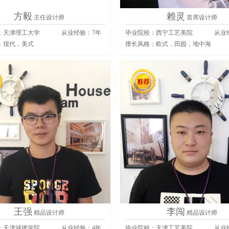
方毅
赖灵
主任设计师
首席设计师
：天津理工大学
从业经验：
7
年
毕业院校：西宁工艺美院
从业
：
现代，美式
擅长风格：
欧式，田园，地中海
王强
李闯
精品设计师
精品设计师
：天津城建学院
从业经验：
4
年
毕业院校：天津工艺美院
从业