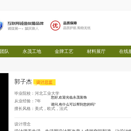
团队
永茂工地
金牌工艺
材料展厅
在线
郭子杰
设计总监
永茂装饰
毕业院校：
河北工业大学
您好,欢迎光临永茂装饰
从业经验：
7年
请问,有什么可以帮到您的吗?
擅长风格：
美式，欧式，法式
设计理念