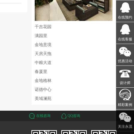
在线预约
千吉花园
满园里
在线客服
金地意境
天房天拖
优惠活动
中粮大道
春厦里
金地格林
设计师
诺德中心
美域澜苑
精彩案例
在线咨询
QQ咨询
关注永茂