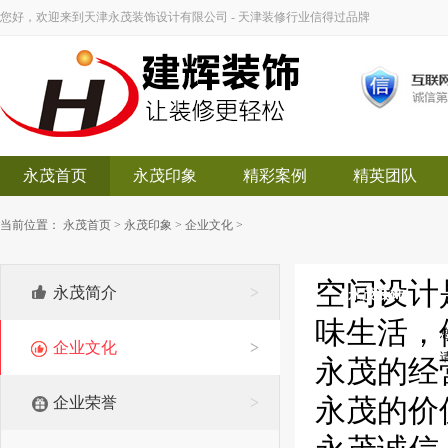
您好，欢迎来到天津永茂装饰设计有限公司 - 天津装修行业信得过品牌
永茂首页
永茂印象
精彩案例
精英团队
当前位置：
永茂首页
>
永茂印象
>
企业文化
>
空间设计
永茂简介
>
永茂装饰
味生活，体
企业文化
>
永茂的经
永茂的价
企业荣誉
>