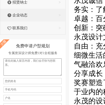
永茂诚信
招贤纳士
>
务实：了
企业动态
>
卓越：百
创新：突
联系我们
>
永茂设计
自由：充
免费申请户型规划
细微生活
专属资深设计师免费1对1全程服务
气融洽欢
分享成长
奖赛塑造
于业内的
永茂的设