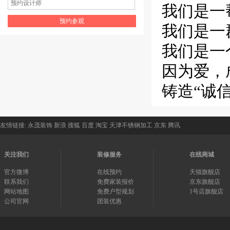
我们是一
我们是一
我们是一
因为爱，
铸造“诚
友情链接:
永茂装饰
新浪
搜狐
百度
淘宝
天津不锈钢加工
京东
腾讯
关注我们
装修服务
在线商城
官方微博
在线预约
天猫旗舰店
联系我们
免费家装报价
京东旗舰店
网站地图
免费户型规划
1号店旗舰店
公司官网
团装优惠