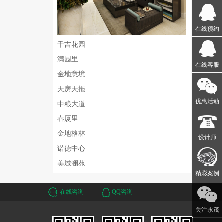
在线预约
千吉花园
满园里
在线客服
金地意境
天房天拖
优惠活动
中粮大道
春厦里
金地格林
设计师
诺德中心
美域澜苑
精彩案例
在线咨询
QQ咨询
关注永茂