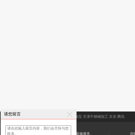
请您留言
友情链接:
永茂装饰
新浪
搜狐
百度
淘宝
天津不锈钢加工
京东
腾讯
关注我们
装修服务
在