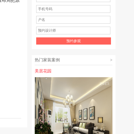
具布局把原
热门家装案例
>
美居花园