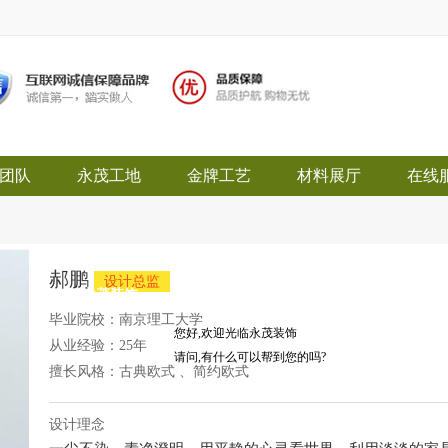
团队
永茂工地
金牌工艺
材料展厅
在线
郝鹏
设计总监
永茂装饰
毕业院校：
南京理工大学
您好,欢迎光临永茂装饰
从业经验：
25年
请问,有什么可以帮到您的吗?
擅长风格：
古典欧式 、简约欧式
设计理念