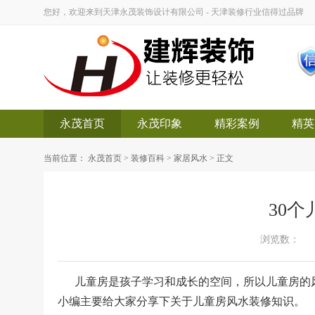
您好，欢迎来到天津永茂装饰设计有限公司 - 天津装修行业信得过品牌
永茂首页
永茂印象
精彩案例
精英
当前位置：
永茂首页
>
装修百科
>
家居风水
> 正文
30
浏览数：
儿童房是孩子学习和成长的空间，所以儿童房的
小编主要给大家分享下关于
儿童房风水
装修知识。