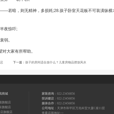
—若暗，则无精神，多损耗;28.孩子卧室天花板不可装潢纵横
半夜惊吓;
衰弱。
望对大家有所帮助。
宜忌
下一篇：
孩子的房间适合放什么？儿童房物品摆放风水
线商城
家装咨询
：022-23456856
投诉建议
：022-23456856
猫旗舰店
媒体合作
：022-23456856
东旗舰店
公司地址
：天津市和平区万兆科贸大厦C座11层
号店旗舰店
查看店面地址>>