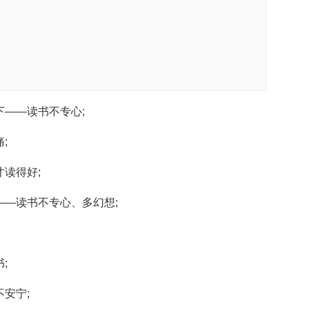
——读书不专心;
;
读得好;
—读书不专心、多幻想;
;
安宁;