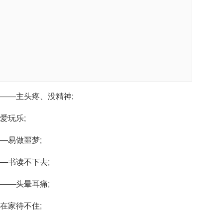
——主头疼、没精神;
爱玩乐;
—易做噩梦;
—书读不下去;
——头晕耳痛;
在家待不住;