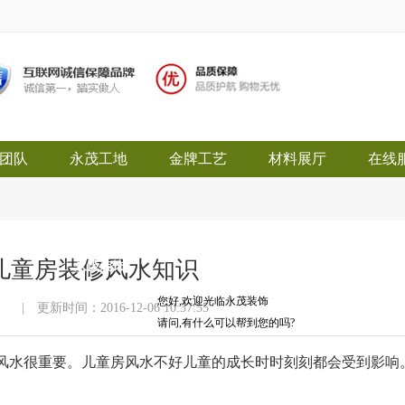
团队
永茂工地
金牌工艺
材料展厅
在线
个儿童房装修风水知识
永茂装饰
您好,欢迎光临永茂装饰
|
更新时间：2016-12-06 10:37:55
请问,有什么可以帮到您的吗?
风水很重要。儿童房风水不好儿童的成长时时刻刻都会受到影响