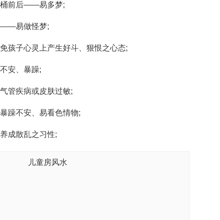
桶前后——易多梦;
——易做怪梦;
免孩子心灵上产生好斗、狠恨之心态;
不安、暴躁;
气管疾病或皮肤过敏;
暴躁不安、易看色情物;
养成散乱之习性;