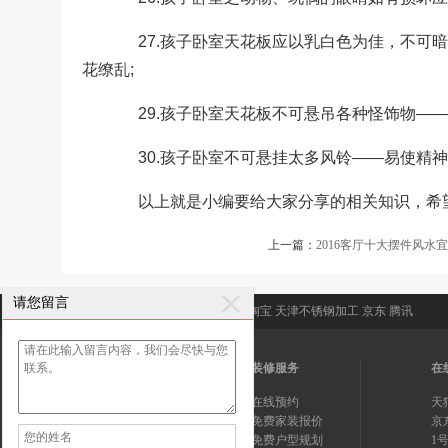
27.孩子卧室天花板应以乳白色为佳，不可暗—
花缭乱;
29.孩子卧室天花板不可悬吊各种怪饰物——
30.孩子卧室不可悬挂太多风铃——易使精神
以上就是小编要给大家分享的相关知识，希
上一篇：
2016客厅十大摆件风水
请您留言
友情链接:
永茂装饰
新浪
搜狐
百度
淘宝
天津不锈钢加工
京东
腾讯
关注我们
装修服务
在
官方微博
在线预约
天
联系我们
免费家装报价
京
网站地图
免费户型规划
1