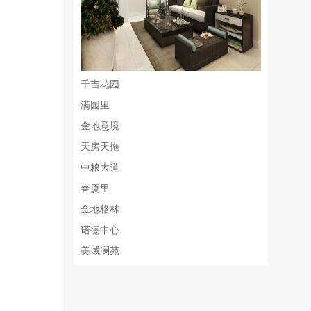
千吉花园
满园里
金地意境
天房天拖
中粮大道
春厦里
金地格林
诺德中心
美域澜苑