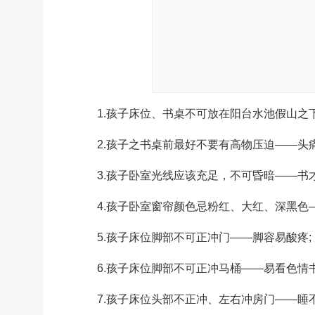
1.孩子床位、书桌不可放在阳台水池假山之下
2.孩子之书桌前最好不要有高物压迫——头痛
3.孩子卧室光线应该充足，不可昏暗——书才
4.孩子卧室窗帘颜色忌粉红、大红、深黑色—
5.孩子床位脚部不可正冲门——脚容易酸疼;
6.孩子床位脚部不可正冲马桶——易看色情书
7.孩子床位头部不正冲、左右冲房门——睡不