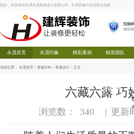
您好，欢迎来到天津永茂装饰设计有限公司 - 天津装修行业信得过品牌
永茂首页
永茂印象
精彩案例
精英团队
当前位置：
永茂首页
>
装修百科
>
装修设计
> 正文
六藏六露 巧
永茂装饰
浏览数：
340
|
更新时间