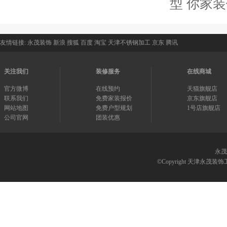
型 你家
友情链接:
永茂装饰
新浪
搜狐
百度
淘宝
天津不锈钢加工
京东
腾讯
关注我们
装修服务
在线商城
官方微博
在线预约
天猫旗舰店
联系我们
免费家装报价
京东旗舰店
网站地图
免费户型规划
1号店旗舰店
公司官网
团装优惠
永茂
©Copyright 天津永茂