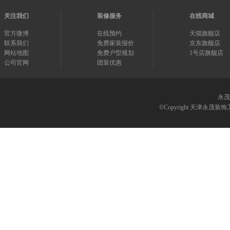
关注我们
装修服务
在线商城
官方微博
在线预约
天猫旗舰店
联系我们
免费家装报价
京东旗舰店
网站地图
免费户型规划
1号店旗舰店
公司官网
团装优惠
永茂
©Copyright 天津永茂