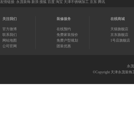
友情链接:
永茂装饰
新浪
搜狐
百度
淘宝
天津不锈钢加工
京东
腾讯
关注我们
装修服务
在线商城
官方微博
在线预约
天猫旗舰店
联系我们
免费家装报价
京东旗舰店
网站地图
免费户型规划
1号店旗舰店
公司官网
团装优惠
永茂
©Copyright 天津永茂