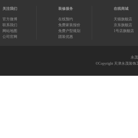
关注我们
装修服务
在线商城
官方微博
在线预约
天猫旗舰店
联系我们
免费家装报价
京东旗舰店
网站地图
免费户型规划
1号店旗舰店
公司官网
团装优惠
永茂
©Copyright 天津永茂