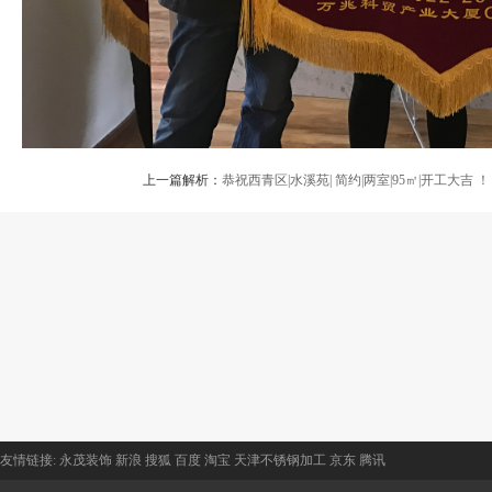
上一篇解析：
恭祝西青区|水溪苑| 简约|两室|95㎡|开工大吉 ！
友情链接:
永茂装饰
新浪
搜狐
百度
淘宝
天津不锈钢加工
京东
腾讯