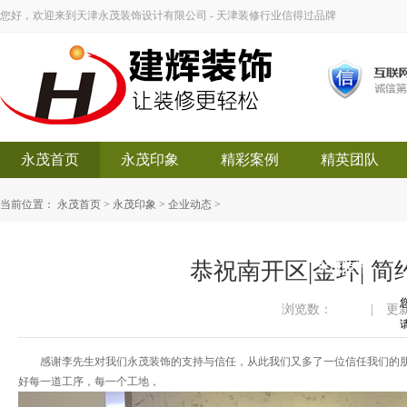
您好，欢迎来到天津永茂装饰设计有限公司 - 天津装修行业信得过品牌
永茂首页
永茂印象
精彩案例
精英团队
当前位置：
永茂首页
>
永茂印象
>
企业动态
>
恭祝南开区|金环| 简约
永茂装饰
浏览数：
|
更新
感谢李先生对我们永茂装饰的支持与信任，从此我们又多了一位信任我们的朋
好每一道工序，每一个工地，