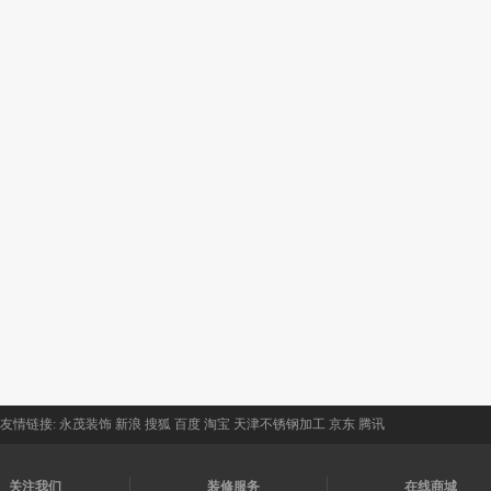
友情链接:
永茂装饰
新浪
搜狐
百度
淘宝
天津不锈钢加工
京东
腾讯
关注我们
装修服务
在线商城