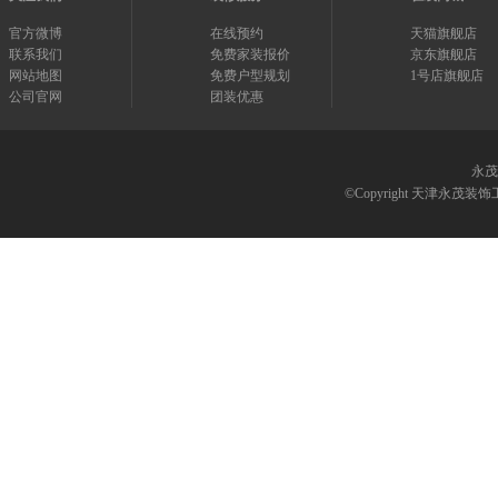
官方微博
在线预约
天猫旗舰店
联系我们
免费家装报价
京东旗舰店
网站地图
免费户型规划
1号店旗舰店
公司官网
团装优惠
永茂
©Copyright 天津永茂