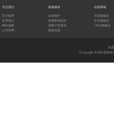
关注我们
装修服务
在线商城
官方微博
在线预约
天猫旗舰店
联系我们
免费家装报价
京东旗舰店
网站地图
免费户型规划
1号店旗舰店
公司官网
团装优惠
永茂
©Copyright 天津永茂