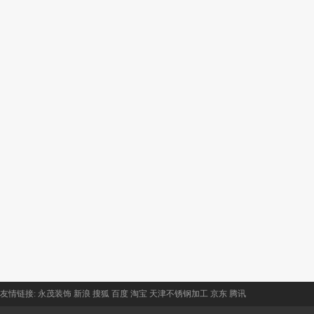
友情链接:
永茂装饰
新浪
搜狐
百度
淘宝
天津不锈钢加工
京东
腾讯