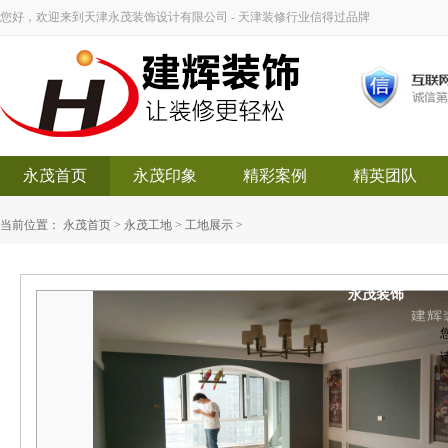
您好，欢迎来到天津永茂装饰设计有限公司 - 天津装修行业信得过品牌
永茂首页
永茂印象
精彩案例
精英团队
当前位置：
永茂首页
>
永茂工地
>
工地展示
>
永茂装饰