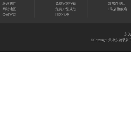
联系我们
免费家装报价
京东旗舰店
网站地图
免费户型规划
1号店旗舰店
公司官网
团装优惠
永茂
©Copyright 天津永茂