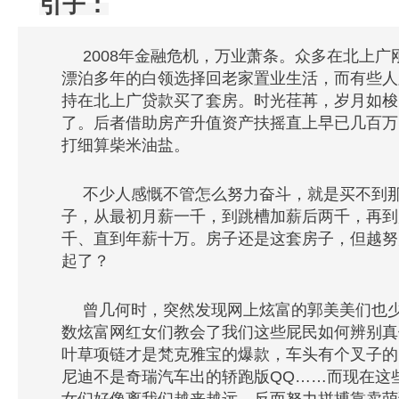
引子：
2008年金融危机，万业萧条。众多在北上广
漂泊多年的白领选择回老家置业生活，而有些人
持在北上广贷款买了套房。时光荏苒，岁月如梭
了。后者借助房产升值资产扶摇直上早已几百万
打细算柴米油盐。
不少人感慨不管怎么努力奋斗，就是买不到
子，从最初月薪一千，到跳槽加薪后两千，再到
千、直到年薪十万。房子还是这套房子，但越努
起了？
曾几何时，突然发现网上炫富的郭美美们也
数炫富网红女们教会了我们这些屁民如何辨别真
叶草项链才是梵克雅宝的爆款，车头有个叉子的
尼迪不是奇瑞汽车出的轿跑版QQ……而现在这
女们好像离我们越来越远，反而努力拼搏靠卖萌