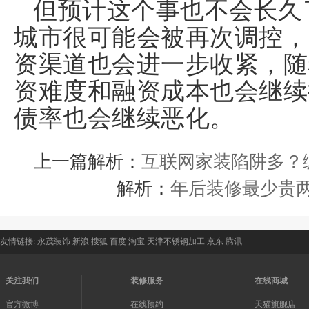
但预计这个事也不会长久
城市很可能会被再次调控，
资渠道也会进一步收紧，随
资难度和融资成本也会继续
债率也会继续恶化。
上一篇解析：
互联网家装陷阱多？
解析：
年后装修最少贵
友情链接:
永茂装饰
新浪
搜狐
百度
淘宝
天津不锈钢加工
京东
腾讯
关注我们
装修服务
在线商城
官方微博
在线预约
天猫旗舰店