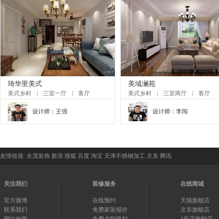
琦华里美式
美域澜苑
美式乡村
|
三室一厅
|
客厅
美式乡村
|
三室两厅
|
客厅
设计师：
王强
设计师：
李闯
友情链接:
永茂装饰
新浪
搜狐
百度
淘宝
天津不锈钢加工
京东
腾讯
关注我们
装修服务
在线商城
官方微博
在线预约
天猫旗舰店
联系我们
免费家装报价
京东旗舰店