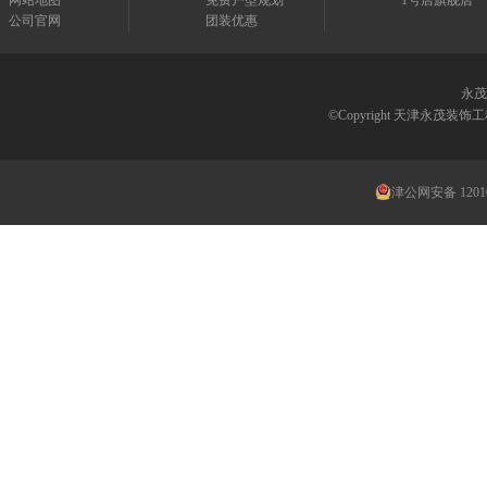
网站地图
免费户型规划
1号店旗舰店
公司官网
团装优惠
永茂
©Copyright 天津永茂
津公网安备 12010