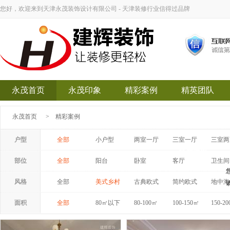
您好，欢迎来到天津永茂装饰设计有限公司 - 天津装修行业信得过品牌
永茂首页
永茂印象
精彩案例
精英团队
永茂首页
>
精彩案例
户型
全部
小户型
两室一厅
三室一厅
三室两
永茂装饰
部位
全部
阳台
卧室
客厅
卫生间
风格
全部
美式乡村
古典欧式
简约欧式
地中海
面积
全部
80㎡以下
80-100㎡
100-150㎡
150-2