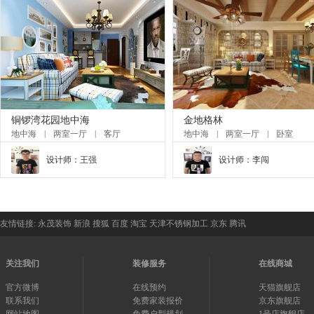
铜锣湾花园地中海
金地格林
地中海
|
两室一厅
|
客厅
地中海
|
两室一厅
|
卧室
设计师：
王强
设计师：
李闯
友情链接:
永茂装饰
新浪
搜狐
百度
淘宝
天津不锈钢加工
京东
腾讯
关注我们
装修服务
在线商城
官方微博
在线预约
天猫旗舰店
联系我们
免费家装报价
京东旗舰店