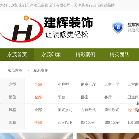
您好，欢迎来到天津永茂装饰设计有限公司 - 天津装修行业信得过品牌
永茂首页
永茂印象
精彩案例
精英团队
永茂首页
>
精彩案例
户型
全部
小户型
两室一厅
三室一厅
三室两
永茂装饰
部位
全部
阳台
卧室
客厅
卫生间
风格
全部
美式乡村
古典欧式
简约欧式
地中海
面积
全部
80㎡以下
80-100㎡
100-150㎡
150-2