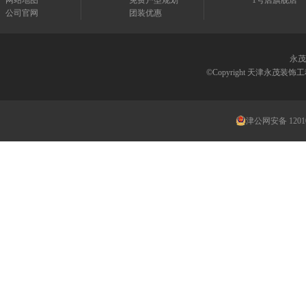
网站地图
免费户型规划
1号店旗舰店
公司官网
团装优惠
永茂
©Copyright 天津永茂
津公网安备 12010