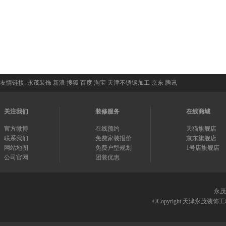
友情链接:
永茂装饰
新浪
搜狐
百度
淘宝
天津不锈钢加工
京东
腾讯
关注我们
装修服务
在线商城
官方微博
在线预约
天猫旗舰店
联系我们
免费家装报价
京东旗舰店
网站地图
免费户型规划
1号店旗舰店
公司官网
团装优惠
永茂
©Copyright 天津永茂