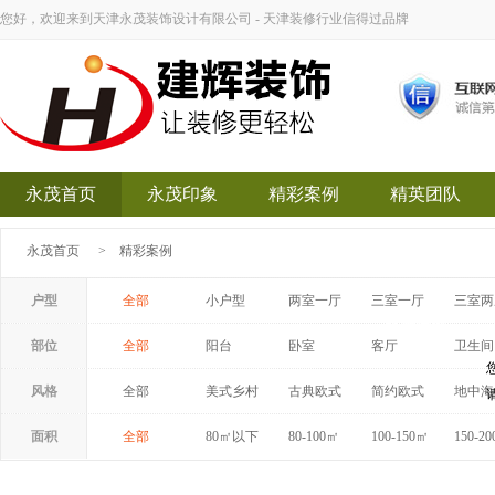
您好，欢迎来到天津永茂装饰设计有限公司 - 天津装修行业信得过品牌
永茂首页
永茂印象
精彩案例
精英团队
永茂首页
>
精彩案例
户型
全部
小户型
两室一厅
三室一厅
三室两
永茂装饰
部位
全部
阳台
卧室
客厅
卫生间
风格
全部
美式乡村
古典欧式
简约欧式
地中海
面积
全部
80㎡以下
80-100㎡
100-150㎡
150-2